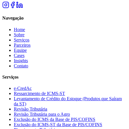
Navegação
Home
Sobre
Serviços
Parceiros
Equipe
Cases
Insights
Contato
Serviços
e-CredAc
Ressarcimento de ICMS-ST
Levantamento de Crédito do Estoque (Produtos que Saíram
da ST)
Revisão Tributária
Revisão Tributária para o Agro
Exclusão do ICMS da Base de PIS/COFINS
Exclusão do ICMS-ST da Base de PIS/COFINS