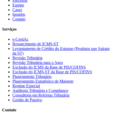
Parceiros
Equipe
Cases
Insights
Contato
Serviços
e-CredAc
Ressarcimento de ICMS-ST
Levantamento de Crédito do Estoque (Produtos que Saíram
da ST)
Revisão Tributária
Revisão Tributária para o Agro
Exclusão do ICMS da Base de PIS/COFINS
Exclusão do ICMS-ST da Base de PIS/COFINS
Planejamento Tributário
Planejamento Estratégico de Margem
Regime Especial
Auditoria Tributária e Compliance
Consultoria em Reforma Tributária
Gestão de Passivo
Contato