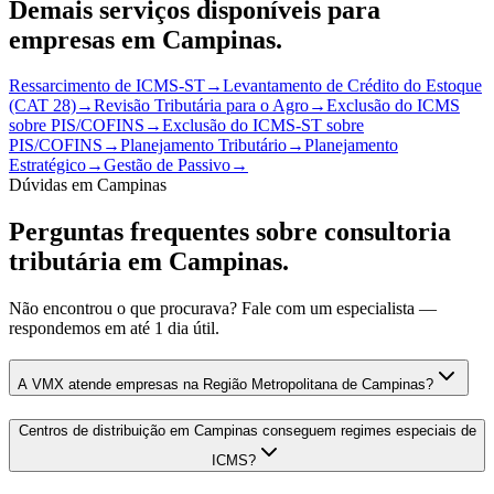
Demais serviços disponíveis para
empresas em
Campinas
.
Ressarcimento de ICMS-ST
→
Levantamento de Crédito do Estoque
(CAT 28)
→
Revisão Tributária para o Agro
→
Exclusão do ICMS
sobre PIS/COFINS
→
Exclusão do ICMS-ST sobre
PIS/COFINS
→
Planejamento Tributário
→
Planejamento
Estratégico
→
Gestão de Passivo
→
Dúvidas em
Campinas
Perguntas frequentes sobre consultoria
tributária em
Campinas
.
Não encontrou o que procurava? Fale com um especialista —
respondemos em até 1 dia útil.
A VMX atende empresas na Região Metropolitana de Campinas?
Centros de distribuição em Campinas conseguem regimes especiais de
ICMS?