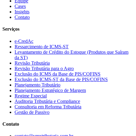
Equipe
Cases
Insights
Contato
Serviços
e-CredAc
Ressarcimento de ICMS-ST
Levantamento de Crédito do Estoque (Produtos que Saíram
da ST)
Revisão Tributária
Revisão Tributária para o Agro
Exclusão do ICMS da Base de PIS/COFINS
Exclusão do ICMS-ST da Base de PIS/COFINS
Planejamento Tributário
Planejamento Estratégico de Margem
Regime Especial
Auditoria Tributária e Compliance
Consultoria em Reforma Tributária
Gestão de Passivo
Contato
contato@vmxtributaria.com.br