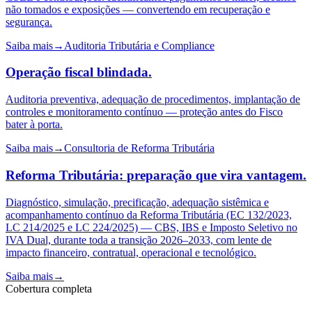
não tomados e exposições — convertendo em recuperação e
segurança.
Saiba mais
→
Auditoria Tributária e Compliance
Operação fiscal
blindada.
Auditoria preventiva, adequação de procedimentos, implantação de
controles e monitoramento contínuo — proteção antes do Fisco
bater à porta.
Saiba mais
→
Consultoria de Reforma Tributária
Reforma Tributária:
preparação que vira vantagem.
Diagnóstico, simulação, precificação, adequação sistêmica e
acompanhamento contínuo da Reforma Tributária (EC 132/2023,
LC 214/2025 e LC 224/2025) — CBS, IBS e Imposto Seletivo no
IVA Dual, durante toda a transição 2026–2033, com lente de
impacto financeiro, contratual, operacional e tecnológico.
Saiba mais
→
Cobertura completa