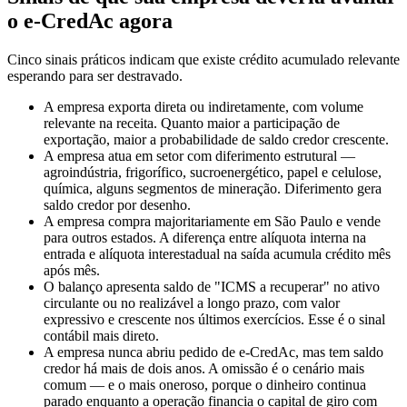
o e-CredAc agora
Cinco sinais práticos indicam que existe crédito acumulado relevante
esperando para ser destravado.
A empresa exporta direta ou indiretamente, com volume
relevante na receita. Quanto maior a participação de
exportação, maior a probabilidade de saldo credor crescente.
A empresa atua em setor com diferimento estrutural —
agroindústria, frigorífico, sucroenergético, papel e celulose,
química, alguns segmentos de mineração. Diferimento gera
saldo credor por desenho.
A empresa compra majoritariamente em São Paulo e vende
para outros estados. A diferença entre alíquota interna na
entrada e alíquota interestadual na saída acumula crédito mês
após mês.
O balanço apresenta saldo de "ICMS a recuperar" no ativo
circulante ou no realizável a longo prazo, com valor
expressivo e crescente nos últimos exercícios. Esse é o sinal
contábil mais direto.
A empresa nunca abriu pedido de e-CredAc, mas tem saldo
credor há mais de dois anos. A omissão é o cenário mais
comum — e o mais oneroso, porque o dinheiro continua
parado enquanto a operação financia o capital de giro com