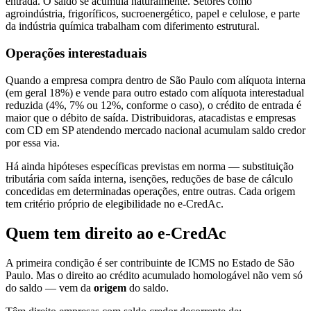
entrada. O saldo se acumula naturalmente. Setores como
agroindústria, frigoríficos, sucroenergético, papel e celulose, e parte
da indústria química trabalham com diferimento estrutural.
Operações interestaduais
Quando a empresa compra dentro de São Paulo com alíquota interna
(em geral 18%) e vende para outro estado com alíquota interestadual
reduzida (4%, 7% ou 12%, conforme o caso), o crédito de entrada é
maior que o débito de saída. Distribuidoras, atacadistas e empresas
com CD em SP atendendo mercado nacional acumulam saldo credor
por essa via.
Há ainda hipóteses específicas previstas em norma — substituição
tributária com saída interna, isenções, reduções de base de cálculo
concedidas em determinadas operações, entre outras. Cada origem
tem critério próprio de elegibilidade no e-CredAc.
Quem tem direito ao e-CredAc
A primeira condição é ser contribuinte de ICMS no Estado de São
Paulo. Mas o direito ao crédito acumulado homologável não vem só
do saldo — vem da
origem
do saldo.