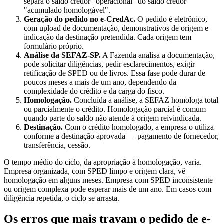
separa o saldo credor "operacional" do saldo credor
"acumulado homologável".
Geração do pedido no e-CredAc.
O pedido é eletrônico,
com upload de documentação, demonstrativos de origem e
indicação da destinação pretendida. Cada origem tem
formulário próprio.
Análise da SEFAZ-SP.
A Fazenda analisa a documentação,
pode solicitar diligências, pedir esclarecimentos, exigir
retificação de SPED ou de livros. Essa fase pode durar de
poucos meses a mais de um ano, dependendo da
complexidade do crédito e da carga do fisco.
Homologação.
Concluída a análise, a SEFAZ homologa total
ou parcialmente o crédito. Homologação parcial é comum
quando parte do saldo não atende à origem reivindicada.
Destinação.
Com o crédito homologado, a empresa o utiliza
conforme a destinação aprovada — pagamento de fornecedor,
transferência, cessão.
O tempo médio do ciclo, da apropriação à homologação, varia.
Empresa organizada, com SPED limpo e origem clara, vê
homologação em alguns meses. Empresa com SPED inconsistente
ou origem complexa pode esperar mais de um ano. Em casos com
diligência repetida, o ciclo se arrasta.
Os erros que mais travam o pedido de e-