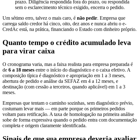
prazo. Diligência respondida fora do prazo, ou respondida
sem o esclarecimento técnico exigido, encerra o pedido.
Um sétimo erro, talvez o mais caro, é
não pedir
. Empresa que
carrega saldo credor há cinco, oito, dez anos e nunca abriu o e-
CredAc está, na prática, financiando o Estado com dinheiro próprio.
Quanto tempo o crédito acumulado leva
para virar caixa
O cronograma varia, mas a faixa realista para empresa preparada é
de
6 a 18 meses
entre o início do diagnóstico e o caixa efetivo. A
composição típica é diagnóstico e apropriação em 1 a 3 meses,
abertura de pedido e análise da SEFAZ em 4 a 12 meses, e
destinação (com cessão a terceiros, quando aplicável) em 1 a 3
meses.
Empresas que tentam o caminho sozinhas, sem diagnóstico prévio,
costumam levar mais — em parte porque os primeiros pedidos
voltam para retificação. A taxa de homologação na primeira análise
sobe de forma expressiva quando o pedido entra com documentação
completa e origem claramente identificada.
Sinais de que sua empresa deveria avaliar