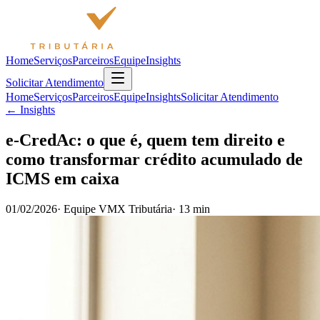
Home
Serviços
Parceiros
Equipe
Insights
Solicitar Atendimento
Home
Serviços
Parceiros
Equipe
Insights
Solicitar Atendimento
← Insights
e-CredAc: o que é, quem tem direito e
como transformar crédito acumulado de
ICMS em caixa
01/02/2026
·
Equipe VMX Tributária
·
13 min