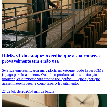
ICMS-ST do estoque: o crédito que a sua empresa
provavelmente tem e não usa
Se a sua empresa guarda mercadoria em estoque, pode haver ICMS
já pago parado ali dentro. Quando o produto sai da substituição
tributária, esse imposto vira crédito recuperável. O que é, por que
quase ninguém pega, e como fazer o levantamento.
27 de jul. de 2026
14
min de leitura