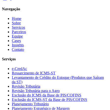
Navegação
Home
Sobre
Serviços
Parceiros
Equipe
Cases
Insights
Contato
Serviços
e-CredAc
Ressarcimento de ICMS-ST
Levantamento de Crédito do Estoque (Produtos que Saíram
da ST)
Revisão Tributária
Revisão Tributária para o Agro
Exclusão do ICMS da Base de PIS/COFINS
Exclusão do ICMS-ST da Base de PIS/COFINS
Planejamento Tributário
Planejamento Estratégico de Margem