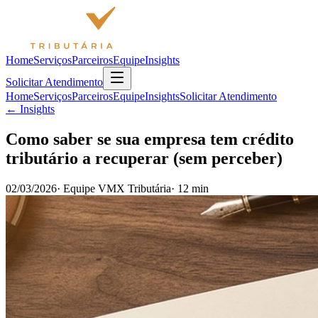
Home
Serviços
Parceiros
Equipe
Insights
Solicitar Atendimento
Home
Serviços
Parceiros
Equipe
Insights
Solicitar Atendimento
← Insights
Como saber se sua empresa tem crédito
tributário a recuperar (sem perceber)
02/03/2026
·
Equipe VMX Tributária
·
12 min