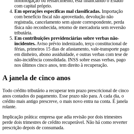
homologação ou ressarcimento, está financiando o Estado
com capital próprio.
Em operações específicas mal classificadas.
Importação
com benefício fiscal não aproveitado, devolução não
registrada, cancelamento sem ajuste correspondente, perda
física não reconhecida, retorno de mercadoria sem reversão
tributária.
Em contribuições previdenciárias sobre verbas não-
incidentes.
Aviso prévio indenizado, terço constitucional de
férias, primeiros 15 dias de afastamento, vale-transporte pago
em dinheiro, abono assiduidade, e outras verbas com tese de
não-incidência consolidada. INSS sobre essas verbas, pago
nos últimos cinco anos, tem direito à recuperação.
A janela de cinco anos
Todo crédito tributário a recuperar tem prazo prescricional de cinco
anos contados do pagamento. Esse prazo não para. A cada dia, o
crédito mais antigo prescreve, o mais novo entra na conta. É janela
rolante.
Implicação prática: empresa que adia revisão por dois trimestres
perde dois trimestres de crédito recuperável. Não há como reverter
prescrição depois de consumada.