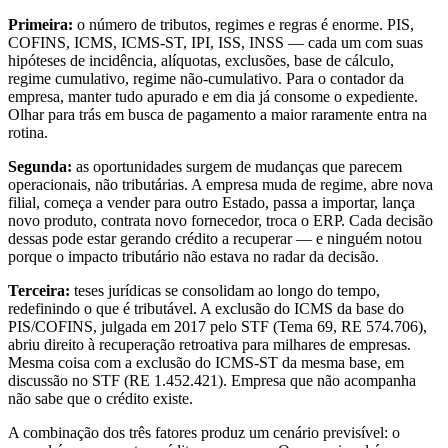
Primeira:
o número de tributos, regimes e regras é enorme. PIS,
COFINS, ICMS, ICMS-ST, IPI, ISS, INSS — cada um com suas
hipóteses de incidência, alíquotas, exclusões, base de cálculo,
regime cumulativo, regime não-cumulativo. Para o contador da
empresa, manter tudo apurado e em dia já consome o expediente.
Olhar para trás em busca de pagamento a maior raramente entra na
rotina.
Segunda:
as oportunidades surgem de mudanças que parecem
operacionais, não tributárias. A empresa muda de regime, abre nova
filial, começa a vender para outro Estado, passa a importar, lança
novo produto, contrata novo fornecedor, troca o ERP. Cada decisão
dessas pode estar gerando crédito a recuperar — e ninguém notou
porque o impacto tributário não estava no radar da decisão.
Terceira:
teses jurídicas se consolidam ao longo do tempo,
redefinindo o que é tributável. A exclusão do ICMS da base do
PIS/COFINS, julgada em 2017 pelo STF (Tema 69, RE 574.706),
abriu direito à recuperação retroativa para milhares de empresas.
Mesma coisa com a exclusão do ICMS-ST da mesma base, em
discussão no STF (RE 1.452.421). Empresa que não acompanha
não sabe que o crédito existe.
A combinação dos três fatores produz um cenário previsível: o