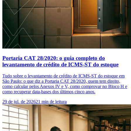
Portaria CAT 28/2020: o guia completo do
levantamento de crédito de ICMS-ST do estoque
Tudo sobre o levantamento de crédito de ICMS-ST do estoque em
São Paulo: o que diz a Portaria CAT 28/2020, quem tem direito,
como calcular pelos Anexos IV e V, como comprovar no Bloco H e
como recuperar data-bases dos últimos cinco anos.
29 de jul. de 2026
21
min de leitura