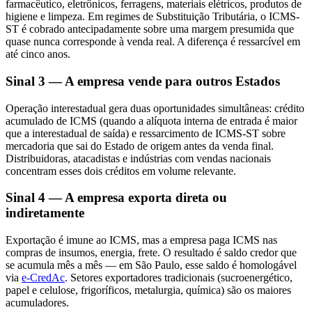
farmacêutico, eletrônicos, ferragens, materiais elétricos, produtos de
higiene e limpeza. Em regimes de Substituição Tributária, o ICMS-
ST é cobrado antecipadamente sobre uma margem presumida que
quase nunca corresponde à venda real. A diferença é ressarcível em
até cinco anos.
Sinal 3 — A empresa vende para outros Estados
Operação interestadual gera duas oportunidades simultâneas: crédito
acumulado de ICMS (quando a alíquota interna de entrada é maior
que a interestadual de saída) e ressarcimento de ICMS-ST sobre
mercadoria que sai do Estado de origem antes da venda final.
Distribuidoras, atacadistas e indústrias com vendas nacionais
concentram esses dois créditos em volume relevante.
Sinal 4 — A empresa exporta direta ou
indiretamente
Exportação é imune ao ICMS, mas a empresa paga ICMS nas
compras de insumos, energia, frete. O resultado é saldo credor que
se acumula mês a mês — em São Paulo, esse saldo é homologável
via
e-CredAc
. Setores exportadores tradicionais (sucroenergético,
papel e celulose, frigoríficos, metalurgia, química) são os maiores
acumuladores.