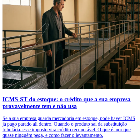
ICMS-ST do estoque: o crédito que a sua empresa
provavelmente tem e não usa
Se a sua empresa guarda mercadoria em estoque, pode haver ICMS
já pago parado ali dentro. Quando o produto sai da substituição
tributária, esse imposto vira crédito recuperável. O que é, por que
quase ninguém pega, e como fazer o levantamento.