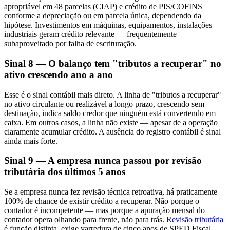
apropriável em 48 parcelas (CIAP) e crédito de PIS/COFINS
conforme a depreciação ou em parcela única, dependendo da
hipótese. Investimentos em máquinas, equipamentos, instalações
industriais geram crédito relevante — frequentemente
subaproveitado por falha de escrituração.
Sinal 8 — O balanço tem "tributos a recuperar" no
ativo crescendo ano a ano
Esse é o sinal contábil mais direto. A linha de "tributos a recuperar"
no ativo circulante ou realizável a longo prazo, crescendo sem
destinação, indica saldo credor que ninguém está convertendo em
caixa. Em outros casos, a linha não existe — apesar de a operação
claramente acumular crédito. A ausência do registro contábil é sinal
ainda mais forte.
Sinal 9 — A empresa nunca passou por revisão
tributária dos últimos 5 anos
Se a empresa nunca fez revisão técnica retroativa, há praticamente
100% de chance de existir crédito a recuperar. Não porque o
contador é incompetente — mas porque a apuração mensal do
contador opera olhando para frente, não para trás.
Revisão tributária
é função distinta, exige varredura de cinco anos de SPED Fiscal,